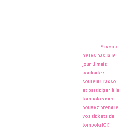
• MPL
la chanson.
• Les Wampas
Au programme :
• Didier Super Metal
• ARLT & Gilles Poizat
14h30 –
• The World of Queen
• Héritage Goldman
Ouverture
• Alphonse Bisaillon
(
Si vous
Tombola
• Pi Ja Ma
n’êtes pas là le
• Oscar Les Vacances
jour J mais
(concert)
souhaitez
• Places Transbordeur
soutenir l’asso
• Places Épicerie Moderne
et participer à la
• Places Shalala
• Places Théâtre Instant T
tombola vous
• Places Clochards Célestes
pouvez prendre
• Places Kraspek
vos tickets de
• Places Comédie Odéon
tombola ICI)
• Places Complexe
15h — Chorale