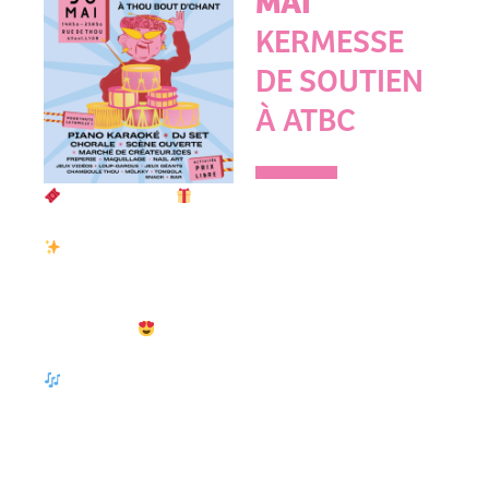
MAI
KERMESSE
DE SOUTIEN
À ATBC
Une kermesse rue de Thou
LOTS TOMBOLA
festive, solidaire et engagée
Concerts, spectacles,
le 30 mai !
cadeaux, vinyles, repas,
Face à la perte de notre
escape game… il y a de quoi
subvention de
se faire plaisir
fonctionnement de la Région
Places de concerts &
AURA, nous avons imaginé
spectacles :
un événement festif et
• Oscar Les Vacances –
participatif pour soutenir la
avant-première + showcase
salle et rassembler autour de