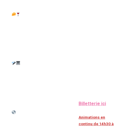
• Places de concerts ATBC
(30 min)
Food & boissons :
15h30 — Scène
• Bons cadeaux
ouverte (S’inscrire
Fromagivores
à 15h)
• Bon d’achat Vestiaire de
Lou
17h — DJ Set (Reine
• Mini cave à vin
Claude)
Expériences :
19h — Tirage de
• 1h de cours de chant avec
la tombola
Miléna
• 1h de répétition studio
20h30 — Piano
• Session Escape Game +
karaoké >
goodies
Billetterie ici
Merch & cadeaux artistes
Animations en
:
continu de 14h30 à
• Vinyles, CD, affiches,