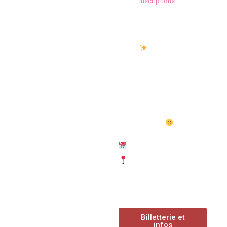
Inscriptions
Mario Kart
On a hâte de vous
retrouver !
→ Tout est à prix libre vous
permettre de profiter et
soutenir la salle à la hauteur
de vos moyens
Samedi 30 mai dès 14h30
Rue de Thou
(entièrement
piétonnisée)
Billetterie et
infos