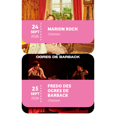
24
MARION ROCH
SEPT
Chanson
2026
FREDO DES
25
OGRES DE
SEPT
BARBACK
2026
Chanson