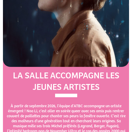
LA SALLE ACCOMPAGNE LES
JEUNES ARTISTES
À partir de septembre 2026, l’équipe d’ATBC accompagne un artiste
émergent ! Noa Li, c’est aller en soirée queer avec ses amix puis rentrer
couvert de paillettes pour chanter ses peurs la fenêtre ouverte. C’est rire
des malheurs d’une génération tout en cherchant leurs origines. Sa
musique mêle ses trois Michel préférés (Legrand, Berger, Fugain),
l’intimité bedroom pop de November Ultra et le rap des années 2000 qui