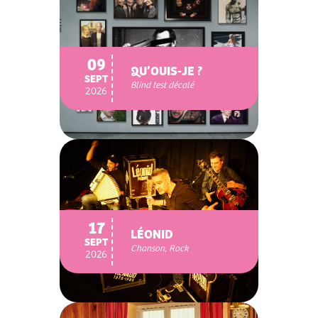
09
QU’OUIS-JE ?
SEPT
Blind test décalé
2026
17
LÉONID
SEPT
Chanson, Rock
2026