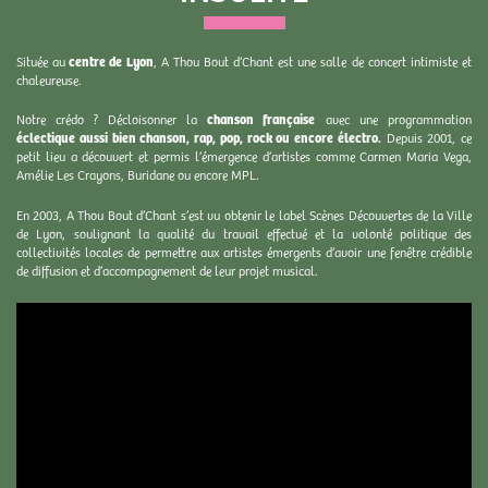
Située au
centre de Lyon
, A Thou Bout d’Chant est une salle de concert intimiste et
chaleureuse.
Notre crédo ? Décloisonner la
chanson française
avec une programmation
éclectique aussi bien chanson, rap, pop, rock ou encore électro.
Depuis 2001, ce
petit lieu a découvert et permis l’émergence d’artistes comme Carmen Maria Vega,
Amélie Les Crayons, Buridane ou encore MPL.
En 2003, A Thou Bout d’Chant s’est vu obtenir le label Scènes Découvertes de la Ville
de Lyon, soulignant la qualité du travail effectué et la volonté politique des
collectivités locales de permettre aux artistes émergents d’avoir une fenêtre crédible
de diffusion et d’accompagnement de leur projet musical.