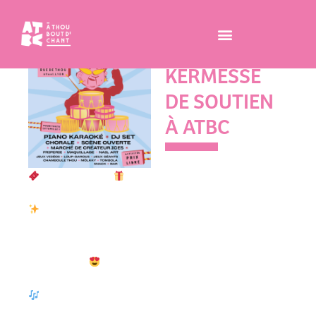
SAMEDI 30
MAI
KERMESSE
DE SOUTIEN
À ATBC
Une kermesse rue de Thou
LOTS TOMBOLA
festive, solidaire et engagée
le 30 mai !
Concerts, spectacles,
cadeaux, vinyles, repas,
Face à la perte de notre
escape game… il y a de quoi
subvention de
se faire plaisir
fonctionnement de la Région
AURA, nous avons imaginé
Places de concerts &
un événement festif et
spectacles :