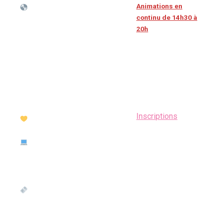
Animations en
Merch & cadeaux artistes
continu de 14h30 à
:
20h
• Vinyles, CD, affiches,
casquettes, t-shirts,
Stand nourriture salée
carnets…
et sucrée
avec MPL, Claire Days,
Danilo, Barkanan, Léonid, YM
Stand maquillage
Bellot, Lucile en Boucle,
+ Nail art >
Grand Gamin et plein d’autres
Inscriptions
Stand friperie +
Bonus :
marché de
• Petite tablette / mini PC
créateur.ice
Linux
Molkkÿ + jeux géants
Tickets en vente sur place
toute la journée !
Chamboule Thou