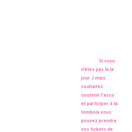
participatif pour soutenir la
• Oscar Les Vacances –
salle et rassembler autour de
avant-première + showcase
la chanson.
• MPL
• Les Wampas
Au programme :
• Didier Super Metal
• ARLT & Gilles Poizat
14h30 –
• The World of Queen
Ouverture
• Héritage Goldman
(
Si vous
Tombola
• Alphonse Bisaillon
n’êtes pas là le
• Pi Ja Ma
jour J mais
• Oscar Les Vacances
souhaitez
(concert)
• Places Transbordeur
soutenir l’asso
• Places Épicerie Moderne
et participer à la
• Places Shalala
tombola vous
• Places Théâtre Instant T
pouvez prendre
• Places Clochards Célestes
vos tickets de
• Places Kraspek