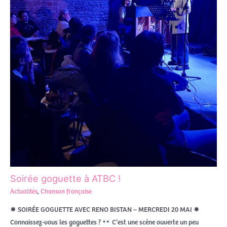
Soirée goguette à ATBC !​
Actualités
,
Chanson française
✸ SOIRÉE GOGUETTE AVEC RENO BISTAN – MERCREDI 20 MAI ✸
Connaissez-vous les goguettes ?
C’est une scène ouverte un peu