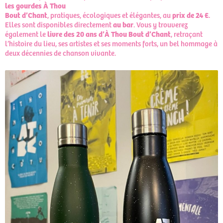
les gourdes À Thou
Bout d’Chant
, pratiques, écologiques et élégantes, au
prix de
24 €
.
Elles sont disponibles directement
au bar
. Vous y trouverez
également le
livre des 20 ans d’À Thou Bout
d’Chant
, retraçant
l’histoire du lieu, ses artistes et ses moments forts, un bel hommage à
deux décennies de chanson vivante.