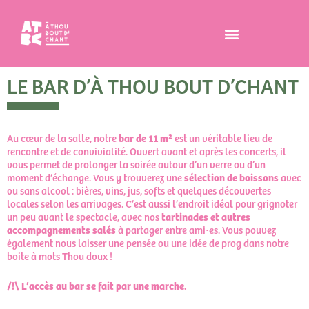
LE BAR D’À THOU BOUT D’CHANT
Au cœur de la salle, notre
bar de 11 m²
est un véritable lieu de
rencontre et de convivialité. Ouvert avant et après les concerts, il
vous permet de prolonger la soirée autour d’un verre ou d’un
moment d’échange. Vous y trouverez une
sélection de boissons
avec
ou sans alcool : bières, vins, jus, softs et quelques découvertes
locales selon les arrivages. C’est aussi l’endroit idéal pour grignoter
un peu avant le spectacle, avec nos
tartinades et autres
accompagnements salés
à partager entre ami·es. Vous pouvez
également nous laisser une pensée ou une idée de prog dans notre
boite à mots Thou doux !
/!\ L’accès au bar se fait par une marche.