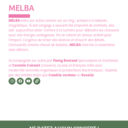
MELBA
MELBA
entre sur scène comme sur un ring : présence irradiante,
magnétique. Si son langage a souvent été empreint de combats, elle
sait aujourd’hui allier l’ombre à la lumière pour défendre ses chansons
avec une énergie contagieuse. On en retient un amour ardent pour
l’impact, l’urgence de briser des silences et d’ouvrir des débats.
L’inclusivité comme cheval de bataille,
MELBA
cherche à rassembler
sans détours.
Accompagnée sur scène par
Fanny Bouland
(percussions et machines)
et
Corentin Coirault
(claviers), sa pop en français mêle avec
modernité sonorités organiques et productions électroniques ; inspirée
par des artistes telles que
Camélia Jordana
ou
Rosalía
.